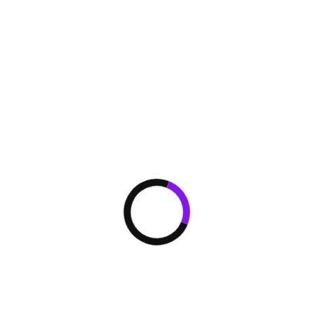
шт
шт
грева
ю