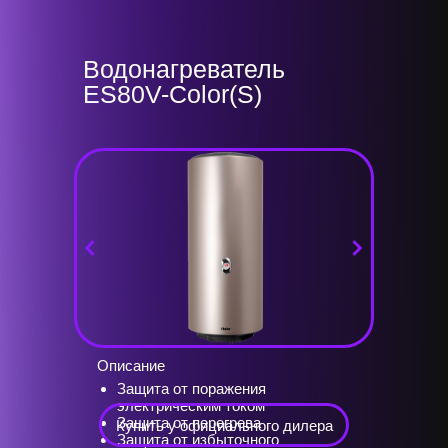
Водонагреватель
ES80V-Color(S)
Описание
Защита от поражения
электрическим током
Защита от перегрева
Купить у официального дилера
Защита от избыточного