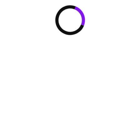
Объемный воздушный поток
3D-Airflow
Для быстрого создания
комфортного микроклимата
и получения эффекта
естественной циркуляции
воздуха предусмот ре
ноавтоматическое
согласование качания
сдвоенных горизонтальных
заслонок и жалюзи с
вертикальными створками.
Интенсивный режим TURBO
/ POWER
Режим предназначен для
быстрого достижения
комфортной температуры
воздуха в помещение.
Вентилятор внутреннего
блока работает начинает
работать на сверхвысокой
скорости, охлаждая и
нагревая воздух с
повышенной
интенсивностью
Wi-Fi управление (EVO)