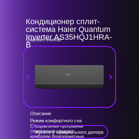
Кондиционер сплит-
система Haier Quantum
Inverter AS35HQJ1HRA-
Quantum Inverter
B
Описание
Режим комфортного сна
Специальная программа
управления создает
Купить у официального дилера
наиболее благоприятные