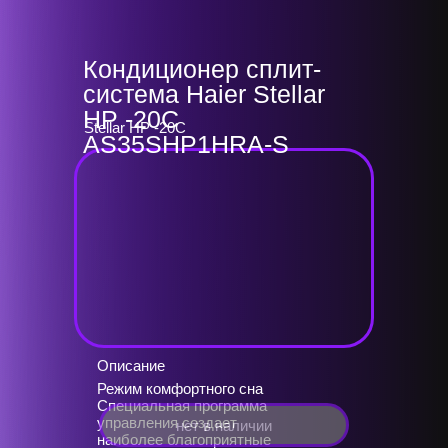
Кондиционер сплит-
система Haier Stellar
HP -20C
Stellar HP -20C
AS35SHP1HRA-S
Описание
Режим комфортного сна
Специальная программа
управления создает
нет в наличии
наиболее благоприятные