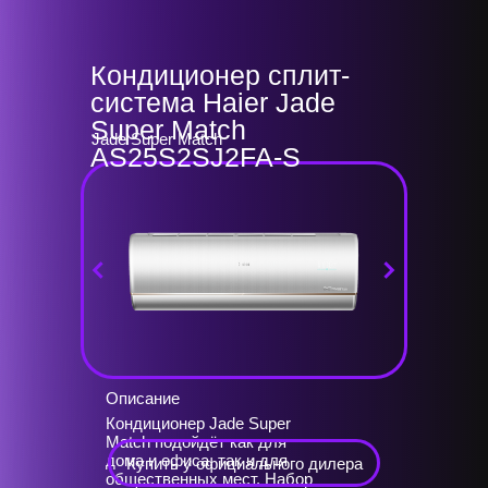
Кондиционер сплит-
система Haier Jade
Super Match
Jade Super Match
AS25S2SJ2FA-S
Описание
Кондиционер Jade Super
Match подойдёт как для
дома и офиса, так и для
Купить у официального дилера
общественных мест. Набор