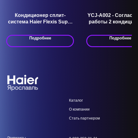
Кондиционер сплит-
YCJ-A002 - Согласо
система Haier Flexis Super
работы 2 кондицио
Match AS75S2SF2FA-B
Подробнее
Подробнее
Каталог
О компании
Стать парт
нером