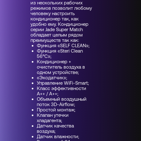
из нескольких рабочих
режимов позволит любому
человеку настроить
кондиционер так, как
удобно ему. Кондиционер
серии Jade Super Match
обладает целым рядом
преимуществ так как:
Функция «SELF CLEAN»;
Функция «Steri Clean
56°С»;
Кондиционер +
очиститель воздуха в
одном устройстве;
«Экодатчик»;
Управление WiFi-Smart;
Класс эффективности
A++ / A++;
Объемный воздушный
поток 3D-Airflow;
Простой монтаж;
Клапан утечки
хладагента;
Датчик качества
воздуха;
Датчик влажности;