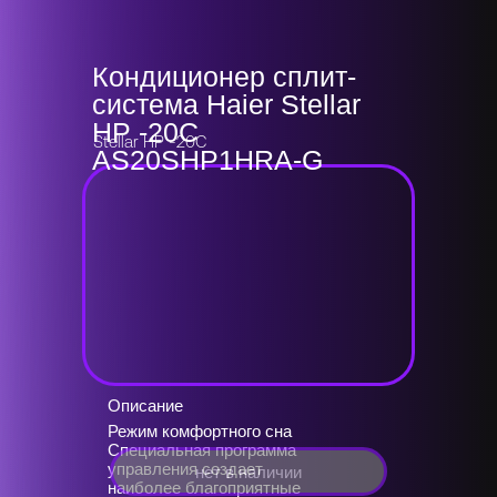
Кондиционер сплит-
система Haier Stellar
HP -20C
Stellar HP -20C
AS20SHP1HRA-G
Описание
Режим комфортного сна
Специальная программа
управления создает
нет в наличии
наиболее благоприятные