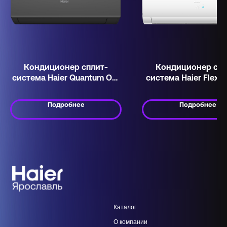
Кондиционер сплит-
Кондиционер спл
система Haier Quantum On-
система Haier Flexis
Off HSU-12HQJ103/R3-B
Match AS50S2SF2
Подробнее
Подробнее
Каталог
О компании