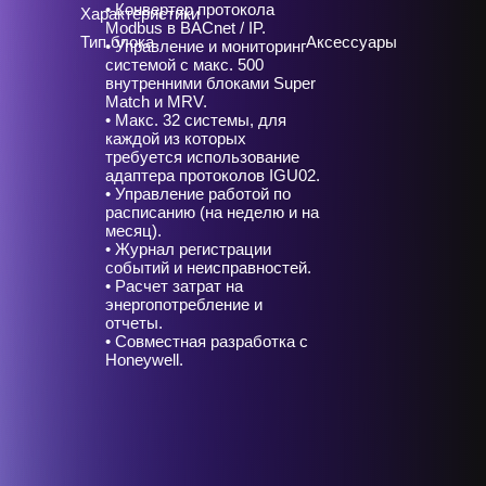
• Конвертер протокола
Характеристики
Modbus в BACnet / IP.
Тип блока
Аксессуары
• Управление и мониторинг
системой с макс. 500
внутренними блоками Super
Match и MRV.
• Макс. 32 системы, для
каждой из которых
требуется использование
адаптера протоколов IGU02.
• Управление работой по
расписанию (на неделю и на
месяц).
• Журнал регистрации
событий и неисправностей.
• Расчет затрат на
энергопотребление и
отчеты.
• Совместная разработка с
Honeywell.