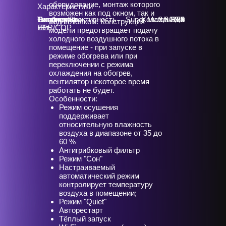
оборудование, монтаж которого
Характеристики
возможен как под окном, так и
Охлаждение,
Нагрев, кВт
Тип фреона
Тип системы
Тип блока
Энергоэффективность
Super Match Plus
Консольный
3,8/3,73
R32
2,5
3,0
под потолком. Конструкция
кВт
EER/COP
модели предотвращает подачу
холодного воздушного потока в
помещение - при запуске в
режиме обогрева или при
переключении с режима
охлаждения на обогрев,
вентилятор некоторое время
работать не будет.
Особенности:
Режим осушения
поддерживает
относительную влажность
воздуха в диапазоне от 35 до
60 %
Антигрибковый фильтр
Режим "Сон"
Настраиваемый
автоматический режим
контролирует температуру
воздуха в помещении;
Режим "Quiet"
Авторестарт
Тёплый запуск