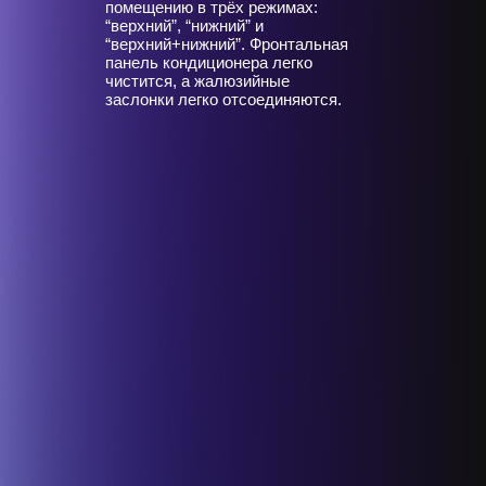
помещению в трёх режимах:
“верхний”, “нижний” и
“верхний+нижний”. Фронтальная
панель кондиционера легко
чистится, а жалюзийные
заслонки легко отсоединяются.