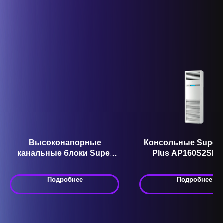
Высоконапорные
Консольные Super 
канальные блоки Super
Plus AP160S2SK1F
Match Plus ADH140H1ERG /
1U160S2SP1FB 
1U140S2SN1FA ADH
Подробнее
Подробнее