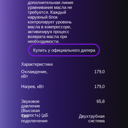
дополнительная линия
уравнивания масла не
требуется. Каждый
наружный блок
контролирует уровень
масла в компрессоре,
активизируя процесс
возврата масла при
необходимости.
Купить у официального дилера
Характеристики
Охлаждение,
179,0
кВт
Нагрев, кВт
179,0
Звуковое
65,8
давление
(Высокая
скорость) (дБ
Тип
Двухтрубная
подключения
система