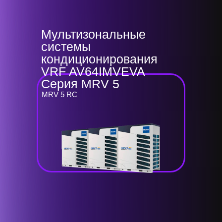
Мультизональные
системы
кондиционирования
VRF AV64IMVEVA
Серия MRV 5
MRV 5 RC