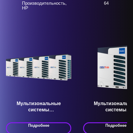
Производительность,
64
HP
Мультизональные
Мультизональн
системы
системы
кондиционирования VRF
кондиционировани
AV94IMVEVA Серия MRV 5
AV12NMVETR Серия
Подробнее
Подробнее
P