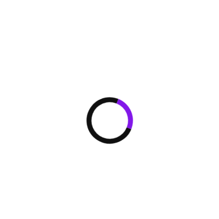
компрессоров с 
масла позволило
балансировки ма
уравнивания мас
блок контролиру
активизируя про
необходимости.