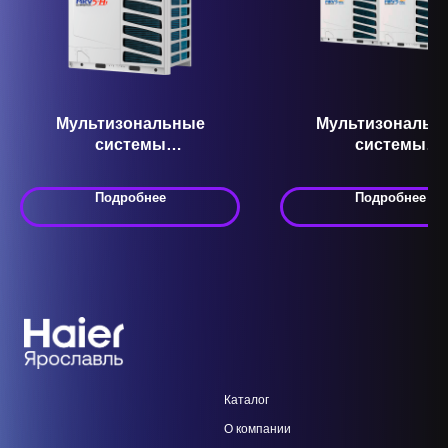
Мультизональные
Мультизональн
системы
системы
кондиционирования VRF
кондиционировани
AV32NMVETR Серия MRV 5
AV46IMVEVA Серия 
Подробнее
Подробнее
P
Каталог
О компании