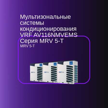
Мультизональные
системы
кондиционирования
VRF AV116NMVEMS
Серия MRV 5-T
MRV 5-T