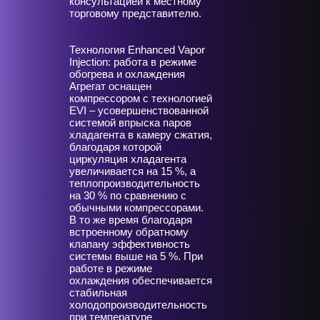
консультацией к местному
торговому представителю.
Технология Enhanced Vapor
Injection: работа в режиме
обогрева и охлаждения
Агрегат оснащен
компрессором с технологией
EVI – усовершенствованной
системой впрыска паров
хладагента в камеру сжатия,
благодаря которой
циркуляция хладагента
увеличивается на 15 %, а
теплопроизводительность
на 30 % по сравнению с
обычными компрессорами.
В то же время благодаря
встроенному обратному
клапану эффективность
системы выше на 5 %. При
работе в режиме
охлаждения обеспечивается
стабильная
холодопроизводительность
при температуре