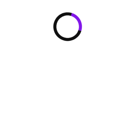
Максимальная
фактическая длина
трубопровода 220 м
Максимальная
эквивалентная длина
трубопровода 260 м
Максимальный перепад
высот между ВБ и НБ 90
м (наружный блок выше) /
110 м (наружный блок
ниже)
Максимальный перепад
высот между ВБ и ВБ 30
м*
* Если общая длина
трубопровода составляет от
300 до 1100 м или если
перепад высот между ВБ и
НБ превышает 50 м,
обратитесь за
консультацией к местному
торговому представителю.
Технология Enhanced Vapor
Injection: работа в режиме