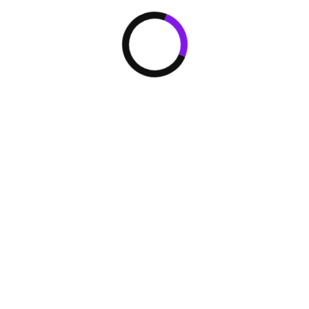
с помощью двух датчиков
давления и двух
электронно-регулируемых
вентилей (ЭРВ), благодаря
чему в помещении
поддерживается
необходимый
температурный режим и
комфорт.
Технология Enhanced Vapor
Injection: работа в режиме
обогрева и охлаждения
Агрегат оснащен
компрессором с технологией
EVI – усовершенствованной
системой впрыска паров
хладагента в камеру сжатия,
благодаря которой
циркуляция хладагента
увеличивается на 15 %, а
теплопроизводительность
на 30 % по сравнению с
обычными компрессорами.
В то же время благодаря