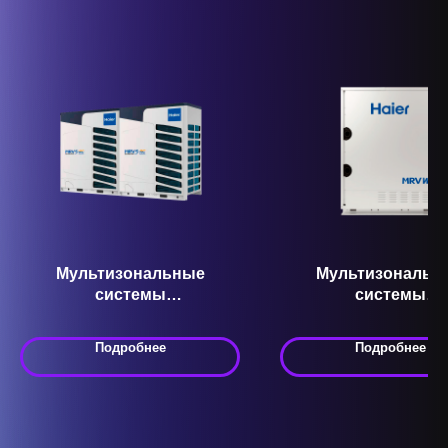
Мультизональные
Мультизональн
системы
системы
кондиционирования VRF
кондиционировани
AV68NMVEMS Серия MRV
AV26IMWEWA Сери
Подробнее
Подробнее
5-T
W