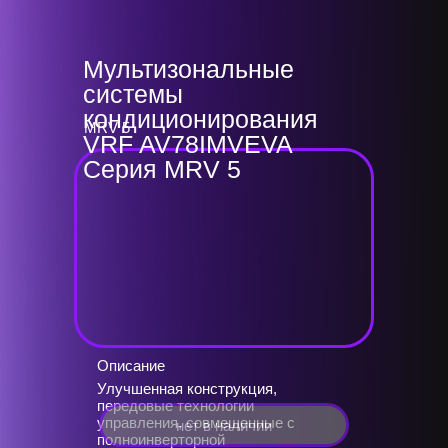
Мультизональные
системы
кондиционирования
MRV 5
VRF AV78IMVEVA
Серия MRV 5
Описание
Улучшенная конструкция,
передовые технологии
управления, совмещенные с
нет в наличии
полноинверторной