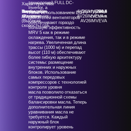
технологией FULL DC-
Характеристики
Invertor, а
Тип
Охлаждение,
Нагрев, кВт
Звуковое
Комбинация
AV26IMVEVA +
Двухтрубная
220,5
220,5
66,8
также использованием DC-
подключения
кВт
давление
блоков
AV26IMVEVA +
система
двигателей вентиляторов
(Высокая
AV26IMVEVA
обеспечивают гораздо
скорость) (дБ
большую эффективность
MRV 5 как в режиме
охлаждения, так и в режиме
нагрева. Увеличенная длина
трассы (1000 м) и перепад
высот (110 м) обеспечивают
более гибкую архитектуру
системы: размещение
внутренних и наружных
блоков. Использование
самых передовых
компрессоров с технологией
контроля уровня
масла позволило отказаться
от традиционной схемы
балансировки масла. Теперь
дополнительная линия
уравнивания масла не
требуется. Каждый
наружный блок
контролирует уровень