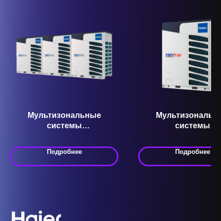
Мультизональные
Мультизональн
системы
системы
кондиционирования VRF
кондиционировани
AV110NMVEMS Серия MRV
AV20IMVEVA Серия 
Подробнее
Подробнее
5-T