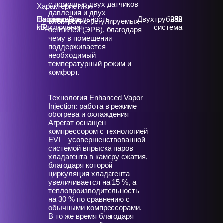
с помощью двух датчиков
Характеристики
давления и двух
Тип
Охлаждение,
Нагрев, кВт
Производительность,
Двухтрубная
259
288
92
электронно-регулируемых
подключения
кВт
HP
система
вентилей (ЭРВ), благодаря
чему в помещении
поддерживается
необходимый
температурный режим и
комфорт.
Технология Enhanced Vapor
Injection: работа в режиме
обогрева и охлаждения
Агрегат оснащен
компрессором с технологией
EVI – усовершенствованной
системой впрыска паров
хладагента в камеру сжатия,
благодаря которой
циркуляция хладагента
увеличивается на 15 %, а
теплопроизводительность
на 30 % по сравнению с
обычными компрессорами.
В то же время благодаря