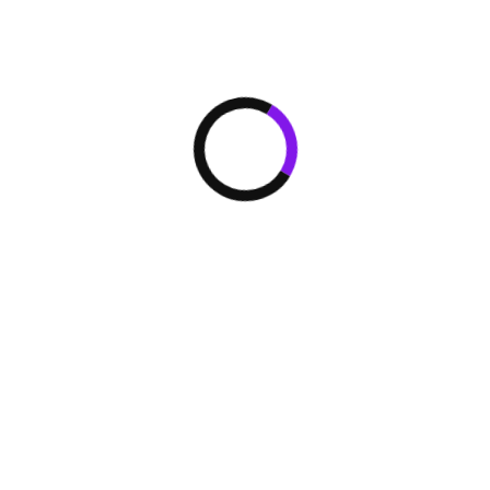
блоки.
Высокопроизвод
Inverter
DC-Inverter в с
компрессора обе
стабильность ра
Инверторный DC-
Наружный блок 
DC-мотором с с
расширенным ди
мотор производи
обеспечивает пл
вентилятора нар