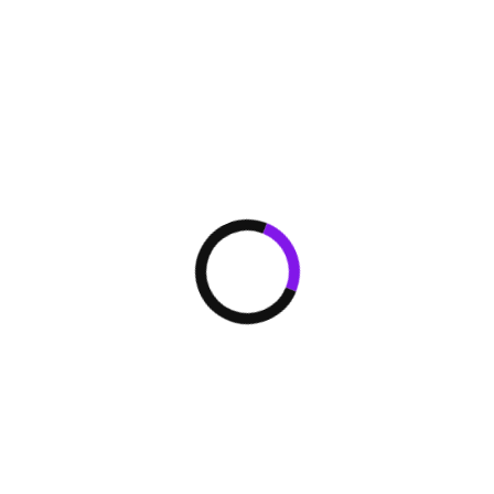
компрессоров с 
масла позволило
балансировки ма
уравнивания мас
блок контролиру
активизируя про
необходимости.