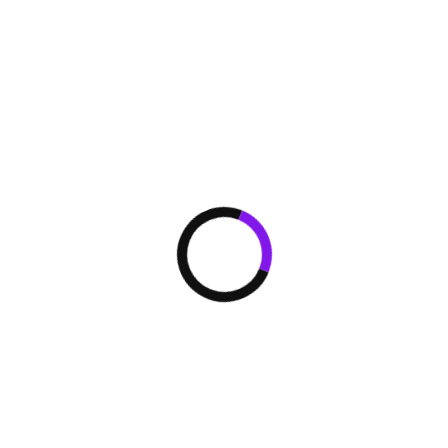
размещение вну
блоков. Использ
компрессоров с 
масла позволило
балансировки ма
уравнивания мас
блок контролиру
активизируя про
необходимости.
корость)