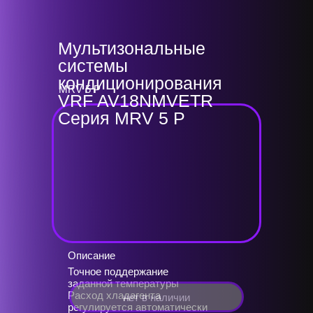
Мультизональные
системы
кондиционирования
MRV 5 P
VRF AV18NMVETR
Серия MRV 5 P
Описание
Точное поддержание
заданной температуры
Расход хладагента
нет в наличии
регулируется автоматически