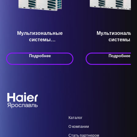
Мультизональные
Мультизональн
системы
системы
кондиционирования VRF
кондиционировани
AV52IMVEVA Серия MRV 5
AV94NMVEMS Сери
Подробнее
Подробнее
5-T
Каталог
О компании
Стать парт
нером