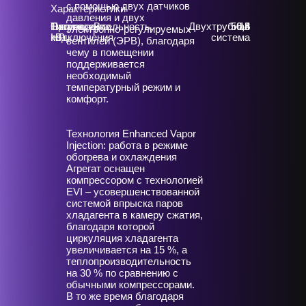
с помощью двух датчиков
Характеристики
давления и двух
Тип
Охлаждение,
Нагрев, кВт
Производительность,
Двухтрубная
50,4
56,5
18
электронно-регулируемых
подключения
кВт
HP
система
вентилей (ЭРВ), благодаря
чему в помещении
поддерживается
необходимый
температурный режим и
комфорт.
Технология Enhanced Vapor
Injection: работа в режиме
обогрева и охлаждения
Агрегат оснащен
компрессором с технологией
EVI – усовершенствованной
системой впрыска паров
хладагента в камеру сжатия,
благодаря которой
циркуляция хладагента
увеличивается на 15 %, а
теплопроизводительность
на 30 % по сравнению с
обычными компрессорами.
В то же время благодаря