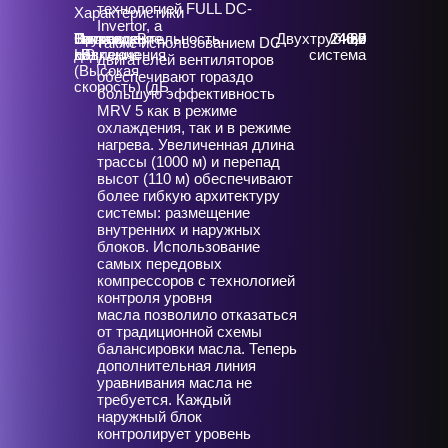
технологией FULL DC-
Характеристики
Invertor, а
Охлаждение,
Нагрев, кВт
Звуковое
Тип
Производительность,
Двухтрубная
246,0
246,0
67
88
также использованием DC-
кВт
давление
подключения
HP
система
двигателей вентиляторов
(Высокая
обеспечивают гораздо
скорость) (дБ
большую эффективность
MRV 5 как в режиме
охлаждения, так и в режиме
нагрева. Увеличенная длина
трассы (1000 м) и перепад
высот (110 м) обеспечивают
более гибкую архитектуру
системы: размещение
внутренних и наружных
блоков. Использование
самых передовых
компрессоров с технологией
контроля уровня
масла позволило отказаться
от традиционной схемы
балансировки масла. Теперь
дополнительная линия
уравнивания масла не
требуется. Каждый
наружный блок
контролирует уровень