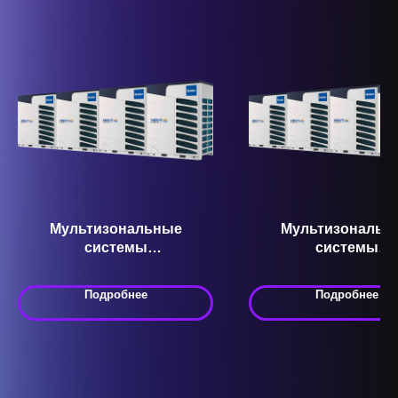
Мультизональные
Мультизональн
системы
системы
кондиционирования VRF
кондиционировани
AV94IMVEVA Серия MRV 5
AV118NMVETR Сери
Подробнее
Подробнее
5 P