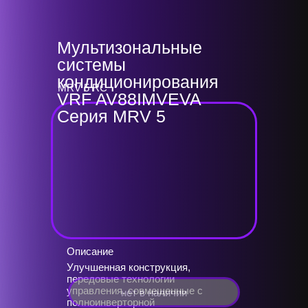
Мультизональные
системы
кондиционирования
MRV 5 RC
VRF AV88IMVEVA
Серия MRV 5
Описание
Улучшенная конструкция,
передовые технологии
управления, совмещенные с
нет в наличии
полноинверторной