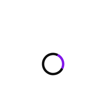
компрессоров с 
масла позволило
балансировки ма
уравнивания мас
блок контролиру
активизируя про
необходимости.