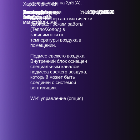
уровня шума на 3дБ(А).
Характеристики
Тип блока
Рекомендованная
Тип блока2
Охлаждение,
Нагрев, Вт
Расход
Электропитание,
Диаметр
Диаметр
Универсальный
1250/1128/930
Наружный
1/230/50
50 - 70
15.88
7100
8000
9.52
Режим АВТО
площадь, м2
Вт
воздуха, м3/ч
Ф/В/Гц
жидкостной
газовой
Кондиционер автоматически
магистрали, мм
магистрали, мм
выбирает режим работы
(Тепло/Холод) в
зависимости от
температуры воздуха в
помещении.
Подмес свежего воздуха
Внутренний блок оснащен
специальным каналом
подмеса свежего воздуха,
который может быть
соединен с системой
вентиляции.
Wi-fi управление (опция)