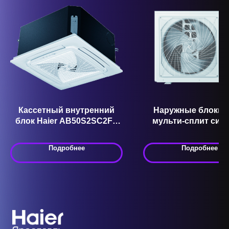
Кассетный внутренний
Наружные блоки (
блок Haier AB50S2SC2FA
мульти-сплит сис
AB Super Match R32
3U70S2SR5FA
Подробнее
Подробнее