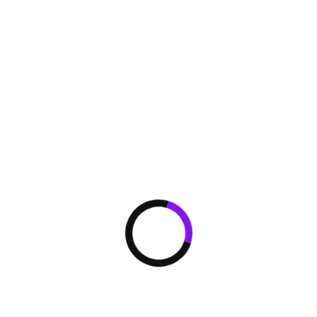
регулированием 
• 6 регулируемы
заслонок, что п
воздухораспреде
Подмес свежего 
В корпусе фанк
отверстие, кото
помещение свеже
образом качеств
Супертонкий бло
Высота фанкойла
HP), упрощая мо
потолка.
Панель для касс
разделе аксессу