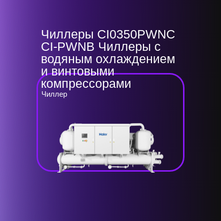
Чиллеры CI0350PWNС
CI-PWNB Чиллеры с
водяным охлаждением
и винтовыми
компрессорами
Чиллер